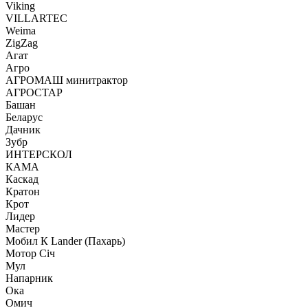
Viking
VILLARTEC
Weima
ZigZag
Агат
Агро
АГРОМАШ минитрактор
АГРОСТАР
Башан
Беларус
Дачник
Зубр
ИНТЕРСКОЛ
КАМА
Каскад
Кратон
Крот
Лидер
Мастер
Мобил К Lander (Пахарь)
Мотор Сiч
Мул
Напарник
Ока
Омич