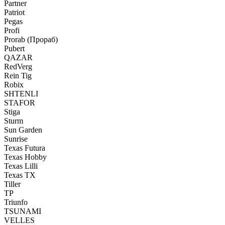
Partner
Patriot
Pegas
Profi
Prorab (Прораб)
Pubert
QAZAR
RedVerg
Rein Tig
Robix
SHTENLI
STAFOR
Stiga
Sturm
Sun Garden
Sunrise
Texas Futura
Texas Hobby
Texas Lilli
Texas TX
Tiller
TP
Triunfo
TSUNAMI
VELLES