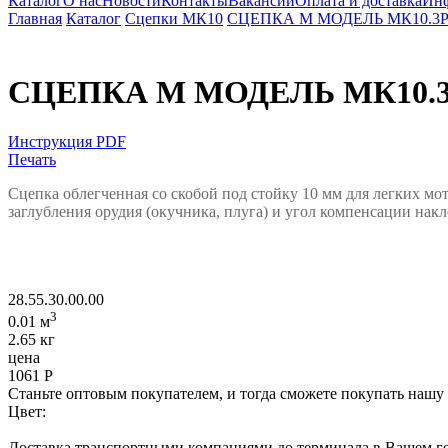
Каталог
О нас
Новости
Контакты
Вакансии
Оплата и доставка
Ин
Главная
Каталог
Сцепки МК10
СЦЕПКА М МОДЕЛЬ МК10.3Р
СЦЕПКА М МОДЕЛЬ МК10.3
Инструкция PDF
Печать
Сцепка облегченная со скобой под стойку 10 мм для легких мо
заглубления орудия (окучника, плуга) и
угол компенсации накло
28.55.30.00.00
3
0.01 м
2.65 кг
цена
1061
Р
Станьте оптовым покупателем, и тогда сможете покупать нашу
Цвет:
Доставка транспортными компаниями до терминала в Вашем го