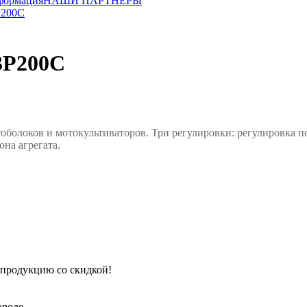
формация
НАШИ ПАРТНЕРЫ
200С
Р200С
тоболоков и мотокультиваторов.
Три регулировки: регулировка по
на агрегата.
 продукцию со скидкой!
роде.