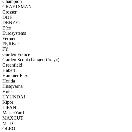
Champion
CRAFTSMAN
Crosser
DDE
DENZEL
Efco
Eurosystems
Fermer
FlyRiver
FY
Garden France
Garden Scout (Гарден Скаут)
Greenfield
Habert
Hammer Flex
Honda
Husqvarna
Huter
HYUNDAI
Kipor
LIFAN
MasterYard
MAXCUT
MTD
OLEO