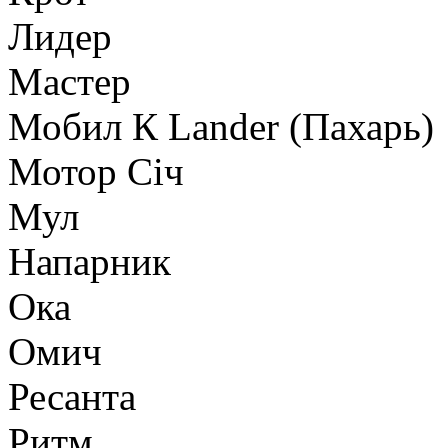
Лидер
Мастер
Мобил К Lander (Пахарь)
Мотор Сiч
Мул
Напарник
Ока
Омич
Ресанта
Ритм