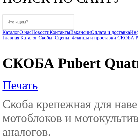
Каталог
О нас
Новости
Контакты
Вакансии
Оплата и доставка
Ин
Главная
Каталог
Скобы, Сцепы, Фланцы и проставки
СКОБА Pu
СКОБА Pubert Quat
Печать
Скоба крепежная для наве
мотоблоков и мотокульти
аналогов
.