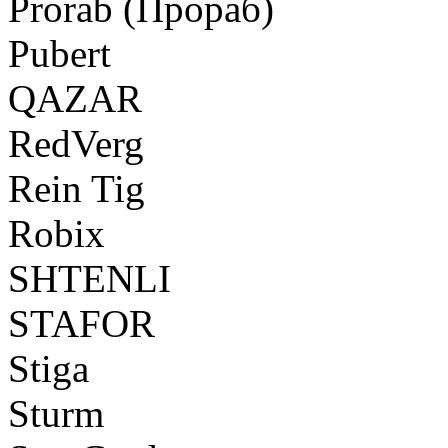
Prorab (Прораб)
Pubert
QAZAR
RedVerg
Rein Tig
Robix
SHTENLI
STAFOR
Stiga
Sturm