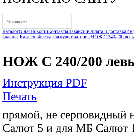
Каталог
О нас
Новости
Контакты
Вакансии
Оплата и доставка
Ин
Главная
Каталог
Фрезы для культиваторов
НОЖ С 240/200 левы
НОЖ С 240/200 левы
Инструкция PDF
Печать
прямой, не серповидный 
Салют 5 и для МБ Салют 