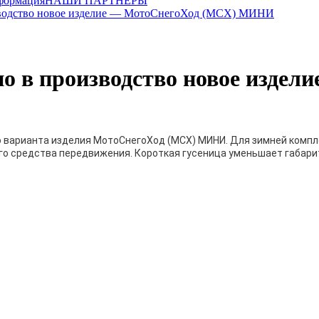
формация
НАШИ ПАРТНЕРЫ
зводство новое изделие — МотоСнегоХод (МСХ) МИНИ
о в производство новое изде
о варианта изделия МотоСнегоХод (МСХ) МИНИ. Для зимней комп
о средства передвижения. Короткая гусеница уменьшает габари