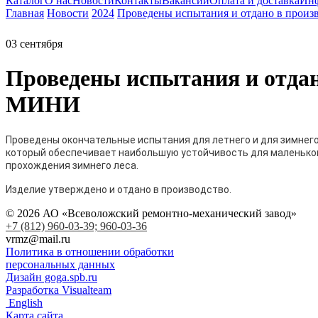
Каталог
О нас
Новости
Контакты
Вакансии
Оплата и доставка
Ин
Главная
Новости
2024
Проведены испытания и отдано в прои
03
сентября
Проведены испытания и отдан
МИНИ
Проведены окончательные испытания для летнего и для зимнег
который обеспечивает наибольшую устойчивость для маленьког
прохождения зимнего леса.
Изделие утверждено и отдано в производство.
© 2026 АО «Всеволожский ремонтно-механический завод»
+7 (812) 960-03-39; 960-03-36
vrmz@mail.ru
Политика в отношении обработки
персональных данных
Дизайн goga.spb.ru
Разработка Visualteam
English
Карта сайта