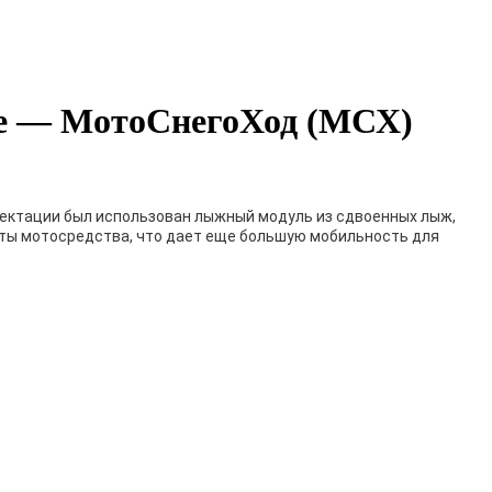
лие — МотоСнегоХод (МСХ)
лектации был использован лыжный модуль из сдвоенных лыж,
ты мотосредства, что дает еще большую мобильность для