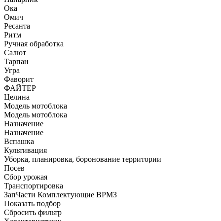
Ока
Омич
Ресанта
Ритм
Ручная обработка
Салют
Тарпан
Угра
Фаворит
ФАЙТЕР
Целина
Модель мотоблока
Модель мотоблока
Назначение
Назначение
Вспашка
Культивация
Уборка, планировка, боронование территории
Посев
Сбор урожая
Транспортировка
ЗапЧасти Комплектующие ВРМЗ
Показать подбор
Сбросить фильтр