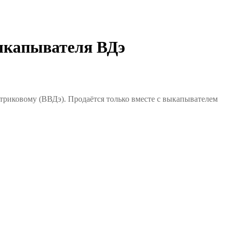
апывателя ВДэ
риковому (ВВДэ).
Продаётся только вместе с выкапывателем