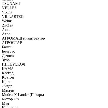
TSUNAMI
VELLES
Viking
VILLARTEC
Weima
ZigZag
Агат
Агро
АГРОМАШ минитрактор
АГРОСТАР
Башан
Беларус
Дачник
Зубр
ИНТЕРСКОЛ
КАМА
Каскад
Кратон
Крот
Лидер
Мастер
Мобил К Lander (Пахарь)
Мотор Сiч
Мул
Напарник