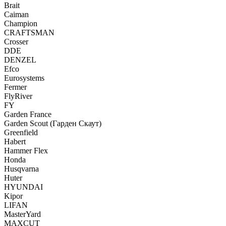
Brait
Caiman
Champion
CRAFTSMAN
Crosser
DDE
DENZEL
Efco
Eurosystems
Fermer
FlyRiver
FY
Garden France
Garden Scout (Гарден Скаут)
Greenfield
Habert
Hammer Flex
Honda
Husqvarna
Huter
HYUNDAI
Kipor
LIFAN
MasterYard
MAXCUT