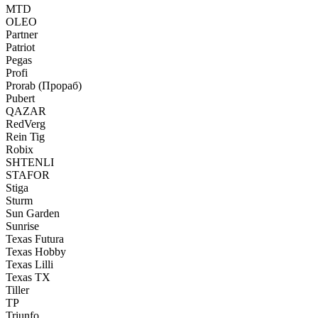
MTD
OLEO
Partner
Patriot
Pegas
Profi
Prorab (Прораб)
Pubert
QAZAR
RedVerg
Rein Tig
Robix
SHTENLI
STAFOR
Stiga
Sturm
Sun Garden
Sunrise
Texas Futura
Texas Hobby
Texas Lilli
Texas TX
Tiller
TP
Triunfo