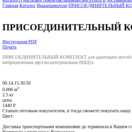
Каталог
О нас
Новости
Контакты
Вакансии
Оплата и доставка
Ин
Главная
Каталог
Выкапыватели
ПРИСОЕДИНИТЕЛЬНЫЙ КОМПЛ
ПРИСОЕДИНИТЕЛЬНЫЙ КОМП
Инструкция PDF
Печать
ПРИСОЕДИНИТЕЛЬНЫЙ КОМПЛЕКТ для адаптации мотоблоков 
вибрационным двухэксцентриковым (ВВДэ).
00.14.15.30.50
3
0.006 м
2.5 кг
цена
1440
Р
Станьте оптовым покупателем, и тогда сможете покупать нашу
Цвет:
Доставка транспортными компаниями до терминала в Вашем го
Возможен самовывоз г. Всеволожск