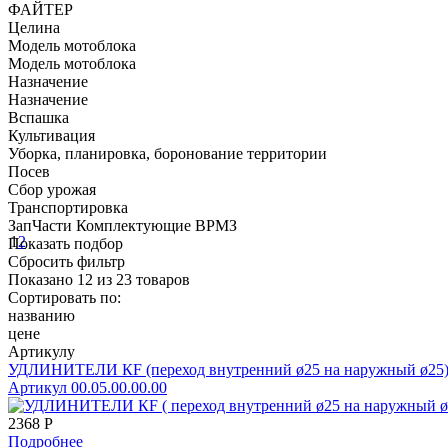
ФАЙТЕР
Целина
Модель мотоблока
Модель мотоблока
Назначение
Назначение
Вспашка
Культивация
Уборка, планировка, боронование территории
Посев
Сбор урожая
Транспортировка
ЗапЧасти Комплектующие ВРМЗ
1
2
Показать подбор
Сбросить фильтр
Показано
12
из
23
товаров
Сортировать по:
названию
цене
Артикулу
УДЛИНИТЕЛИ КF (переход внутренний ø25 на наружный ø25) 
Артикул 00.05.00.00.00
2368
Р
Подробнее