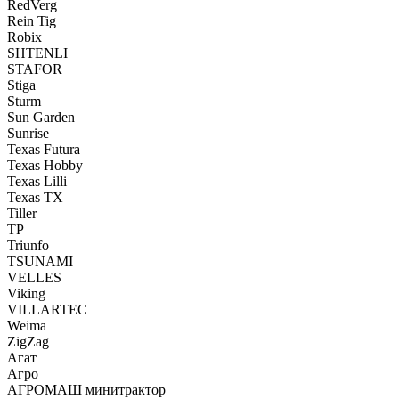
RedVerg
Rein Tig
Robix
SHTENLI
STAFOR
Stiga
Sturm
Sun Garden
Sunrise
Texas Futura
Texas Hobby
Texas Lilli
Texas TX
Tiller
TP
Triunfo
TSUNAMI
VELLES
Viking
VILLARTEC
Weima
ZigZag
Агат
Агро
АГРОМАШ минитрактор