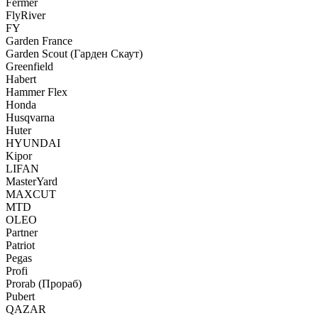
Fermer
FlyRiver
FY
Garden France
Garden Scout (Гарден Скаут)
Greenfield
Habert
Hammer Flex
Honda
Husqvarna
Huter
HYUNDAI
Kipor
LIFAN
MasterYard
MAXCUT
MTD
OLEO
Partner
Patriot
Pegas
Profi
Prorab (Прораб)
Pubert
QAZAR