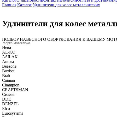
Каталог
О нас
Новости
Контакты
Вакансии
Оплата и доставка
Ин
Главная
Каталог
Удлинители для колес металлических
Удлинители для колес металл
ПОДБОР НАВЕСНОГО ОБОРУДОВАНИЯ К ВАШЕМУ МОТО
Нева
AL-KO
ASILAK
Aurora
Beezone
Boxbot
Brait
Caiman
Champion
CRAFTSMAN
Crosser
DDE
DENZEL
Efco
Eurosystems