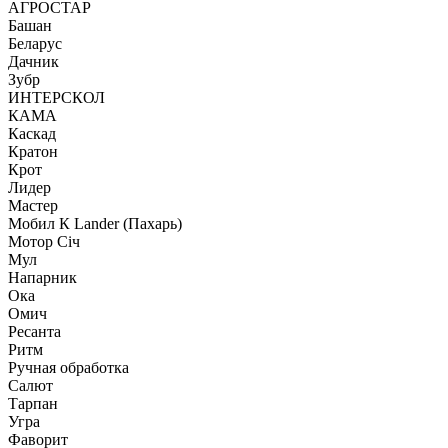
АГРОСТАР
Башан
Беларус
Дачник
Зубр
ИНТЕРСКОЛ
КАМА
Каскад
Кратон
Крот
Лидер
Мастер
Мобил К Lander (Пахарь)
Мотор Сiч
Мул
Напарник
Ока
Омич
Ресанта
Ритм
Ручная обработка
Салют
Тарпан
Угра
Фаворит