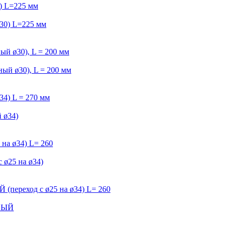
) L=225 мм
й ø30), L = 200 мм
4) L = 270 мм
 ø34) L= 260
еход с ø25 на ø34) L= 260