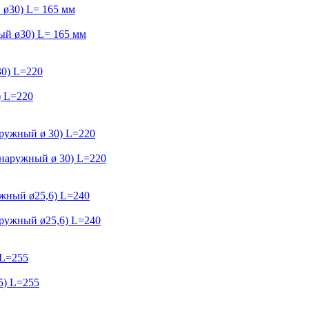
ø30) L= 165 мм
30) L=220
ружный ø 30) L=220
жный ø25,6) L=240
 L=255