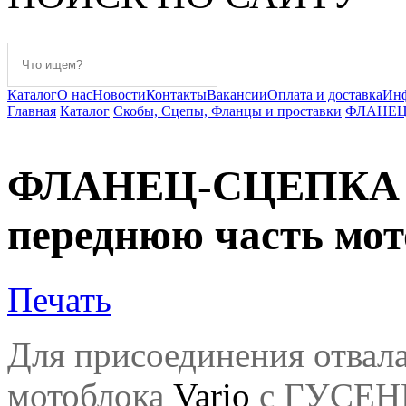
Каталог
О нас
Новости
Контакты
Вакансии
Оплата и доставка
Ин
Главная
Каталог
Скобы, Сцепы, Фланцы и проставки
ФЛАНЕЦ-С
ФЛАНЕЦ-СЦЕПКА Va
переднюю часть мот
Печать
Для присоединения отв
мотоблока
Vario
с ГУСЕ