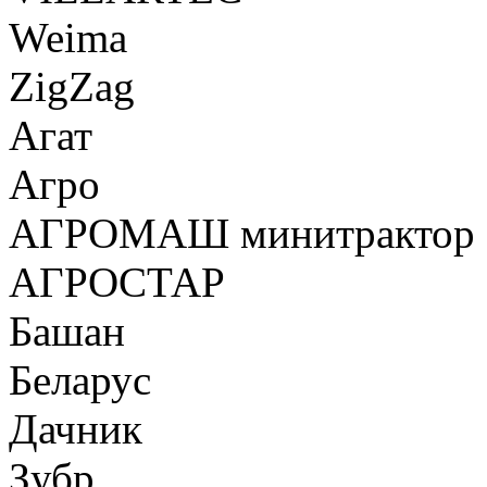
Weima
ZigZag
Агат
Агро
АГРОМАШ минитрактор
АГРОСТАР
Башан
Беларус
Дачник
Зубр