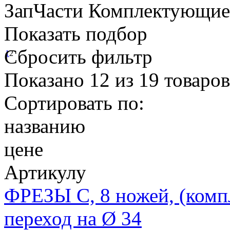
ЗапЧасти Комплектующи
Показать подбор
Сбросить фильтр
1
2
Показано
12
из
19
товаров
Сортировать по:
названию
цене
Артикулу
ФРЕЗЫ С, 8 ножей, (компл
переход на Ø 34