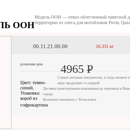
Модель ООН — отвал облегченный навесной д
ЛЬ ООН
территории от снега для мотоблоков Ритм, Qaz
00.11.21.00.00
16.331 кг
розничная цена
4965
Р
Станьте оптовым покупателем, и тогда сможете п
Цвет: темно-
нашу продукцию со скидкой!
синий,
Доставка транспортными компаниями до терминала в Ваш
Упаковка:
городе.
короб из
Возможен самовывоз г. Всеволожск
гофрокартона