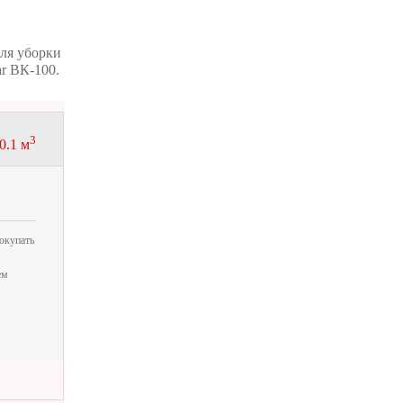
ля уборки
ar ВК-100.
3
0.1 м
окупать
ем