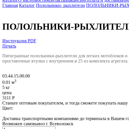
Каталог
О нас
Новости
Контакты
Вакансии
Оплата и доставка
Ин
Главная
Каталог
Полольники- рыхлители
ПОЛОЛЬНИКИ-РЫХЛИ
ПОЛОЛЬНИКИ-РЫХЛИТЕЛИ С
Инструкция PDF
Печать
Пятигранные полольники-рыхлители для легких мотоблоков и м
проставочные втулки с внутренним ø 25 из комплекта агрегата.
03.44.15.00.00
3
0.01 м
5 кг
цена
3111
Р
Станьте оптовым покупателем, и тогда сможете покупать нашу
Цвет:
Доставка транспортными компаниями до терминала в Вашем го
Возможен самовывоз г. Всеволожск