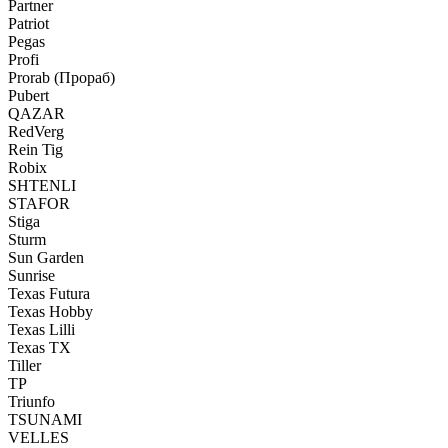
Partner
Patriot
Pegas
Profi
Prorab (Прораб)
Pubert
QAZAR
RedVerg
Rein Tig
Robix
SHTENLI
STAFOR
Stiga
Sturm
Sun Garden
Sunrise
Texas Futura
Texas Hobby
Texas Lilli
Texas TX
Tiller
TP
Triunfo
TSUNAMI
VELLES