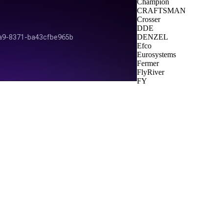
Champion
CRAFTSMAN
Crosser
DDE
DENZEL
Efco
Eurosystems
Fermer
FlyRiver
FY