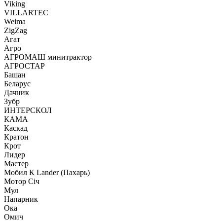
Viking
VILLARTEC
Weima
ZigZag
Агат
Агро
АГРОМАШ минитрактор
АГРОСТАР
Башан
Беларус
Дачник
Зубр
ИНТЕРСКОЛ
КАМА
Каскад
Кратон
Крот
Лидер
Мастер
Мобил К Lander (Пахарь)
Мотор Сiч
Мул
Напарник
Ока
Омич