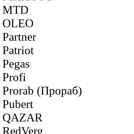
MTD
OLEO
Partner
Patriot
Pegas
Profi
Prorab (Прораб)
Pubert
QAZAR
RedVerg