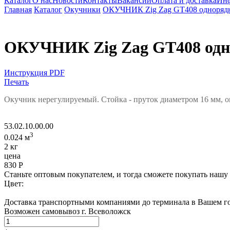
Каталог
О нас
Новости
Контакты
Вакансии
Оплата и доставка
Ин
Главная
Каталог
Окучники
ОКУЧНИК Zig Zag GT408 однор
ОКУЧНИК Zig Zag GT408 о
Инструкция PDF
Печать
Окучник нерегулируемый. Стойка - пруток диаметром 16 мм, 
53.02.10.00.00
3
0.024 м
2 кг
цена
830
Р
Станьте оптовым покупателем, и тогда сможете покупать нашу
Цвет:
Доставка транспортными компаниями до терминала в Вашем го
Возможен самовывоз г. Всеволожск