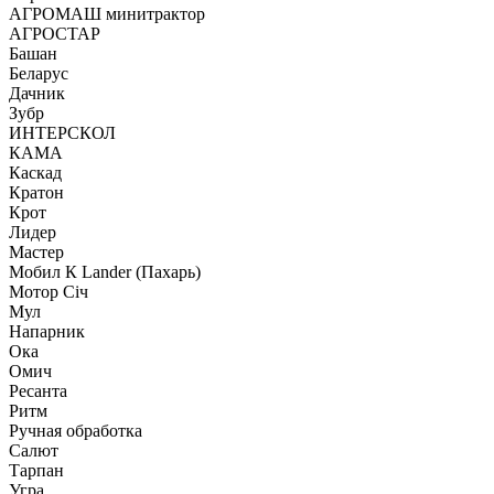
АГРОМАШ минитрактор
АГРОСТАР
Башан
Беларус
Дачник
Зубр
ИНТЕРСКОЛ
КАМА
Каскад
Кратон
Крот
Лидер
Мастер
Мобил К Lander (Пахарь)
Мотор Сiч
Мул
Напарник
Ока
Омич
Ресанта
Ритм
Ручная обработка
Салют
Тарпан
Угра