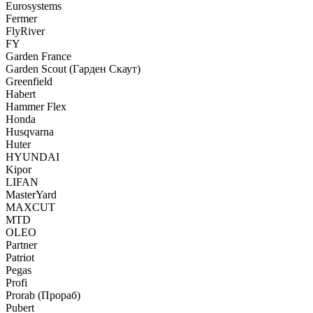
Eurosystems
Fermer
FlyRiver
FY
Garden France
Garden Scout (Гарден Скаут)
Greenfield
Habert
Hammer Flex
Honda
Husqvarna
Huter
HYUNDAI
Kipor
LIFAN
MasterYard
MAXCUT
MTD
OLEO
Partner
Patriot
Pegas
Profi
Prorab (Прораб)
Pubert