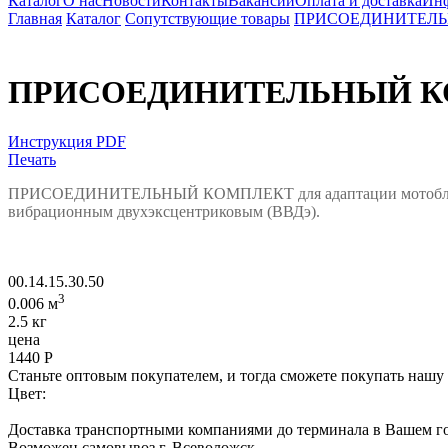
Каталог
О нас
Новости
Контакты
Вакансии
Оплата и доставка
Ин
Главная
Каталог
Сопутствующие товары
ПРИСОЕДИНИТЕЛЬНЫ
ПРИСОЕДИНИТЕЛЬНЫЙ КОМП
Инструкция PDF
Печать
ПРИСОЕДИНИТЕЛЬНЫЙ КОМПЛЕКТ для адаптации мотоблоков 
вибрационным двухэксцентриковым (ВВДэ).
00.14.15.30.50
3
0.006 м
2.5 кг
цена
1440
Р
Станьте оптовым покупателем, и тогда сможете покупать нашу
Цвет:
Доставка транспортными компаниями до терминала в Вашем го
Возможен самовывоз г. Всеволожск