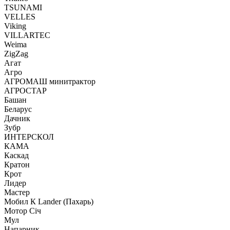
TSUNAMI
VELLES
Viking
VILLARTEC
Weima
ZigZag
Агат
Агро
АГРОМАШ минитрактор
АГРОСТАР
Башан
Беларус
Дачник
Зубр
ИНТЕРСКОЛ
КАМА
Каскад
Кратон
Крот
Лидер
Мастер
Мобил К Lander (Пахарь)
Мотор Сiч
Мул
Напарник