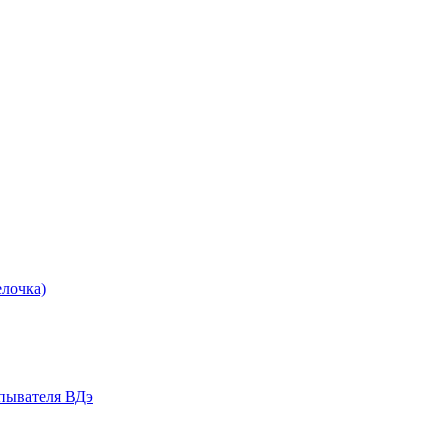
лочка)
ывателя ВДэ