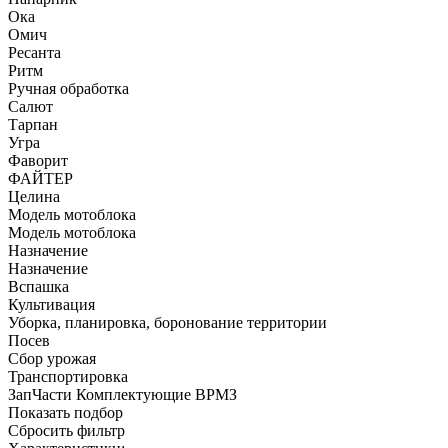
Ока
Омич
Ресанта
Ритм
Ручная обработка
Салют
Тарпан
Угра
Фаворит
ФАЙТЕР
Целина
Модель мотоблока
Модель мотоблока
Назначение
Назначение
Вспашка
Культивация
Уборка, планировка, боронование территории
Посев
Сбор урожая
Транспортировка
ЗапЧасти Комплектующие ВРМЗ
Показать подбор
Сбросить фильтр