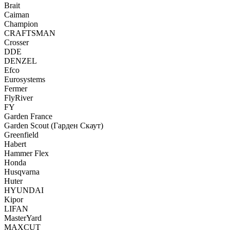
Brait
Caiman
Champion
CRAFTSMAN
Crosser
DDE
DENZEL
Efco
Eurosystems
Fermer
FlyRiver
FY
Garden France
Garden Scout (Гарден Скаут)
Greenfield
Habert
Hammer Flex
Honda
Husqvarna
Huter
HYUNDAI
Kipor
LIFAN
MasterYard
MAXCUT