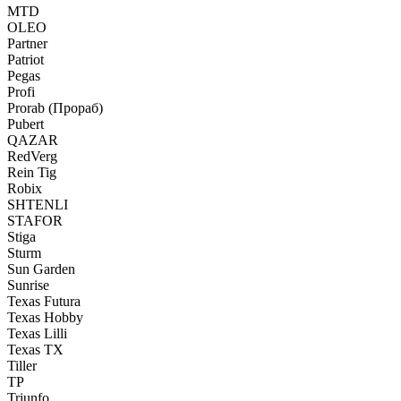
MTD
OLEO
Partner
Patriot
Pegas
Profi
Prorab (Прораб)
Pubert
QAZAR
RedVerg
Rein Tig
Robix
SHTENLI
STAFOR
Stiga
Sturm
Sun Garden
Sunrise
Texas Futura
Texas Hobby
Texas Lilli
Texas TX
Tiller
TP
Triunfo