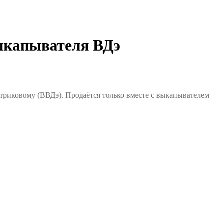
апывателя ВДэ
риковому (ВВДэ).
Продаётся только вместе с выкапывателем